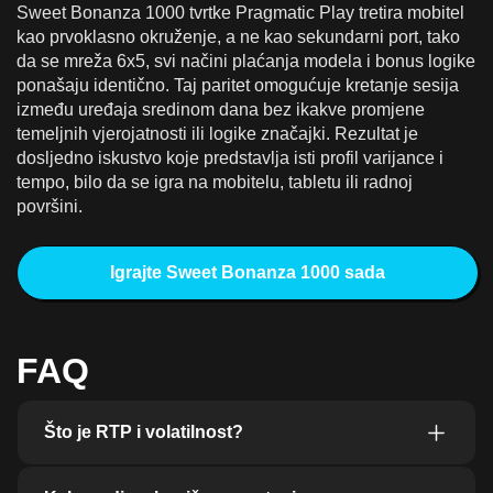
Sweet Bonanza 1000 tvrtke Pragmatic Play tretira mobitel
kao prvoklasno okruženje, a ne kao sekundarni port, tako
da se mreža 6x5, svi načini plaćanja modela i bonus logike
ponašaju identično. Taj paritet omogućuje kretanje sesija
između uređaja sredinom dana bez ikakve promjene
temeljnih vjerojatnosti ili logike značajki. Rezultat je
dosljedno iskustvo koje predstavlja isti profil varijance i
tempo, bilo da se igra na mobitelu, tabletu ili radnoj
površini.
Igrajte Sweet Bonanza 1000 sada
FAQ
Što je RTP i volatilnost?