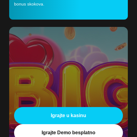
bonus skokova.
Igrajte u kasinu
Igrajte Demo besplatno