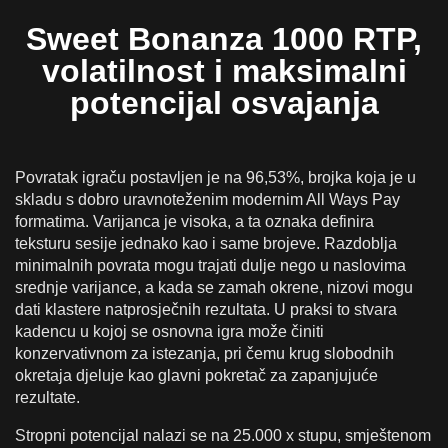
Sweet Bonanza 1000 RTP,
volatilnost i maksimalni
potencijal osvajanja
Povratak igraču postavljen je na 96,53%, brojka koja je u
skladu s dobro uravnoteženim modernim All Ways Pay
formatima. Varijanca je visoka, a ta oznaka definira
teksturu sesije jednako kao i same brojeve. Razdoblja
minimalnih povrata mogu trajati dulje nego u naslovima
srednje varijance, a kada se zamah okrene, nizovi mogu
dati klastere natprosječnih rezultata. U praksi to stvara
kadencu u kojoj se osnovna igra može činiti
konzervativnom za istezanja, pri čemu krug slobodnih
okretaja djeluje kao glavni pokretač za zapanjujuće
rezultate.
Stropni potencijal nalazi se na 25.000 x stupu, smještenom