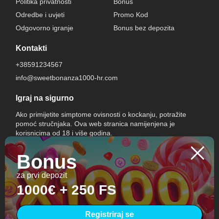
Politika privatnosti
Bonus
Odredbe i uvjeti
Promo Kod
Odgovorno igranje
Bonus bez depozita
Kontakti
+38591234567
info@sweetbonanza1000-hr.com
Igraj na sigurno
Ako primijetite simptome ovisnosti o kockanju, potražite
pomoć stručnjaka. Ova web stranica namijenjena je
korisnicima od 18 i više godina.
Bonus
za prvi depozit
1000€ + 250 FS
Registriraj se