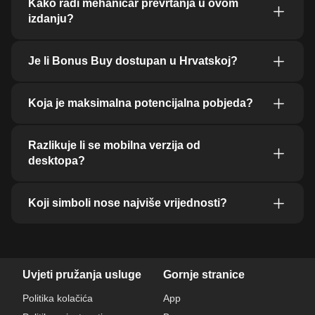
Kako radi mehaničar prevrtanja u ovom
izdanju?
Je li Bonus Buy dostupan u Hrvatskoj?
Koja je maksimalna potencijalna pobjeda?
Razlikuje li se mobilna verzija od
desktopa?
Koji simboli nose najviše vrijednosti?
Uvjeti pružanja usluge
Gornje stranice
Politika kolačića
App