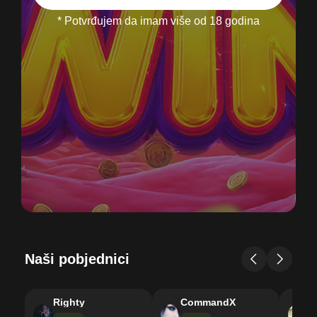
* Potvrđujem da imam više od 18 godina
Naši pobjednici
Righty
CommandX
S