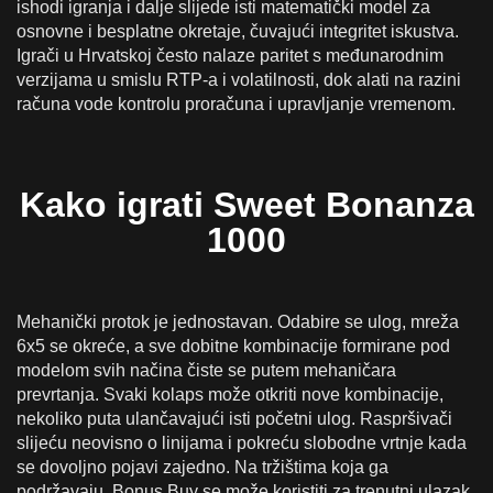
ishodi igranja i dalje slijede isti matematički model za
osnovne i besplatne okretaje, čuvajući integritet iskustva.
Igrači u Hrvatskoj često nalaze paritet s međunarodnim
verzijama u smislu RTP-a i volatilnosti, dok alati na razini
računa vode kontrolu proračuna i upravljanje vremenom.
Kako igrati Sweet Bonanza
1000
Mehanički protok je jednostavan. Odabire se ulog, mreža
6x5 se okreće, a sve dobitne kombinacije formirane pod
modelom svih načina čiste se putem mehaničara
prevrtanja. Svaki kolaps može otkriti nove kombinacije,
nekoliko puta ulančavajući isti početni ulog. Raspršivači
slijeću neovisno o linijama i pokreću slobodne vrtnje kada
se dovoljno pojavi zajedno. Na tržištima koja ga
podržavaju, Bonus Buy se može koristiti za trenutni ulazak