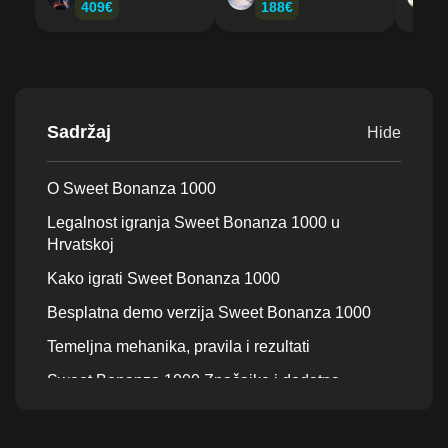
409€
188€
Sadržaj
Hide
O Sweet Bonanza 1000
Legalnost igranja Sweet Bonanza 1000 u
Hrvatskoj
Kako igrati Sweet Bonanza 1000
Besplatna demo verzija Sweet Bonanza 1000
Temeljna mehanika, pravila i rezultati
Sweet Bonanza 1000 Značajke i dodatna
mehanika
Sweet Bonanza 1000 RTP, volatilnost i