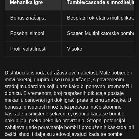
Mehanika igre
Tumble/cascade s množiteljima
Bonus značajka
Besplatni okretaji s multiplikat
Posebni simboli
Scatter, Multiplikatorske bombe
Profil volatilnosti
Visoko
Distribucija ishoda odražava ovu napetost. Male pobjede i
mrtvi okretaji grupiraju se u mini trčanja, s povremenim
srednjim udarcima koji ulaze kako bi ponovno uravnotežili
dionicu. S vremenom, broj raspršenih otkucaja postaje
mekan u osnovnoj igri dok igrači prate blizinu značajke. U
bonusu, prisutnost množitelja pretvara inače skromne
kaskade u smislene sekvence, osobito kada se bombe
nakupljaju preko nekoliko prevrtanja. Stropni potencijal
zahtijeva rjeđe poravnanje bombi i produženih kaskada, ali
češći ishodi i dalje su zadovoljavajući kada se bombe