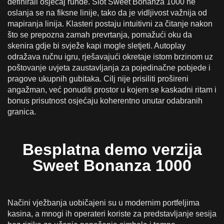
definirali osjećaj runde. Slot Sweet Bonanza 1000 ne
oslanja se na fiksne linije, tako da je vidljivost važnija od
mapiranja linija. Klasteri postaju intuitivni za čitanje nakon
što se prepozna zamah prevrtanja, pomažući oku da
skenira gdje bi svježe kapi mogle sletjeti. Autoplay
odražava ručnu igru, rješavajući okretaje istom brzinom uz
poštovanje uvjeta zaustavljanja za pojedinačne pobjede i
pragove ukupnih gubitaka. Cilj nije prisiliti prošireni
angažman, već ponuditi prostor u kojem se kaskadni ritam i
bonus prisutnost osjećaju koherentno unutar odabranih
granica.
Besplatna demo verzija
Sweet Bonanza 1000
Načini vježbanja uobičajeni su u modernim portfeljima
kasina, a mnogi ih operateri koriste za predstavljanje sesija