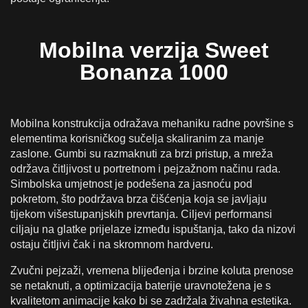
Mobilna verzija Sweet
Bonanza 1000
Mobilna konstrukcija odražava mehaniku radne površine s
elementima korisničkog sučelja skaliranim za manje
zaslone. Gumbi su razmaknuti za brzi pristup, a mreža
održava čitljivost u portretnom i pejzažnom načinu rada.
Simbolska umjetnost je podešena za jasnoću pod
pokretom, što podržava brza čišćenja koja se javljaju
tijekom višestupanjskih prevrtanja. Ciljevi performansi
ciljaju na glatke prijelaze između ispuštanja, tako da nizovi
ostaju čitljivi čak i na skromnom hardveru.
Zvučni pejzaži, vremena blijeđenja i brzine koluta prenose
se netaknuti, a optimizacija baterije uravnotežena je s
kvalitetom animacije kako bi se zadržala živahna estetika.