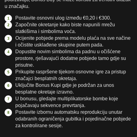
u značajku.
Postavite osnovni ulog između €0,20 i €300.
Započnite okretanje kako biste napunili mrežu
slatkišima i simbolima voća.
Ocijenite pobjede prema modelu plaća na sve načine
i očistite usklađene skupine putem pada.
Dopustite novim simbolima da padnu u očišćene
prostore, rješavajući dodatne pobjede tamo gdje su
prisutne.
Prikupite raspršene tijekom osnovne igre za pristup
značajci besplatnih okretaja.
Uključite Bonus Kupi gdje je podržan za unos
besplatne okretaje izravno.
U bonusu, gledajte multiplikatorske bombe koje
pojačavaju sekvence prevrtanja.
Postavite izbornu automatsku reprodukciju unutar
odabranih ograničenja gubitka i pojedinačne pobjede
za kontrolirane sesije.